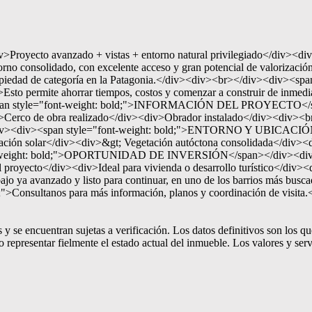
anzado + vistas + entorno natural privilegiado</div><div>Ubicad
orno consolidado, con excelente acceso y gran potencial de valorización
a propiedad de categoría en la Patagonia.</div><div><br></div><div
to permite ahorrar tiempos, costos y comenzar a construir de inmedia
<span style="font-weight: bold;">INFORMACIÓN DEL PROYECTO</spa
erco de obra realizado</div><div>Obrador instalado</div><div><br>
</div><div><span style="font-weight: bold;">ENTORNO Y UBICACIÓN</
ntación solar</div><div>&gt; Vegetación autóctona consolidada</div
ont-weight: bold;">OPORTUNIDAD DE INVERSIÓN</span></div><div>Re
 el proyecto</div><div>Ideal para vivienda o desarrollo turístico</di
ya avanzado y listo para continuar, en uno de los barrios más busc
">Consultanos para más información, planos y coordinación de visit
 se encuentran sujetas a verificación. Los datos definitivos son los q
representar fielmente el estado actual del inmueble. Los valores y serv