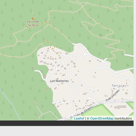
Leaflet
| ©
OpenStreetMap
contributors