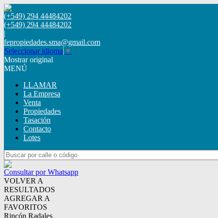
(+549) 294 44484202
(+549) 294 44484202
|
fepropiedades.sma@gmail.com
Seleccionar idioma
▼
Mostrar original
MENÚ
LLAMAR
La Empresa
Venta
Propiedades
Tasación
Contacto
Lotes
Consultar por Whatsapp
VOLVER A
RESULTADOS
AGREGAR A
FAVORITOS
Rincón Radales