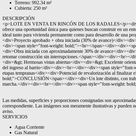
Terreno: 992.34 m²
Cubierta: 250 m²
DESCRIPCIÓN
<p>LOTE EN VENTA EN RINCÓN DE LOS RADALES</p><div>Proyecto av
ofrece una oportunidad única para quienes buscan construir en un ent
ideal tanto para vivienda permanente como para desarrollo de un
<div>Proyecto aprobado + obra iniciada (30% de avance)</div><div>Es
<div><span style="font-weight: bold;"><br></span></div><div>
<div>Obra iniciada con aproximadamente 30% de avance</div><div>C
retomar construcción sin interrupciones.</span></div><div><br>
<div>&gt; Hermosas vistas abiertas</div><div>&gt; Excelente orie
del ingreso al barrio</div><div><br></div><div><span style="f
etapas tempranas</div><div>Potencial de revalorización al finalizar
bold;">CONCLUSIÓN</span></div><div>Un lote distinto, con trabajo 
marcha.</div><div><br></div><div><span style="font-weight: bold;
Las medidas, superficies y proporciones consignadas son aproximadas y
correspondiente. Las imágenes son meramente ilustrativas y pueden no 
aviso.
SERVICIOS
Agua Corriente
Gas Natural