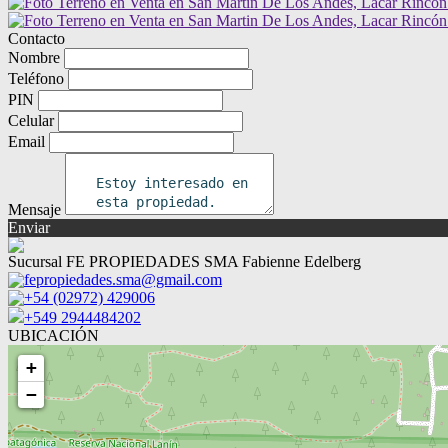
Contacto
Nombre
Teléfono
PIN
Celular
Email
Mensaje
Enviar
Sucursal FE PROPIEDADES SMA Fabienne Edelberg
fepropiedades.sma@gmail.com
+54 (02972) 429006
+549 2944484202
UBICACIÓN
+
−