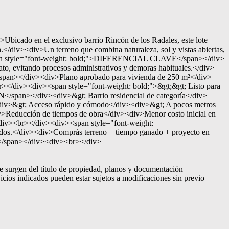
o en el exclusivo barrio Rincón de los Radales, este lote
.</div><div>Un terreno que combina naturaleza, sol y vistas abiertas,
><span style="font-weight: bold;">DIFERENCIAL CLAVE</span></div>
to, evitando procesos administrativos y demoras habituales.</div>
n></div><div>Plano aprobado para vivienda de 250 m²</div>
</div><div><span style="font-weight: bold;">&gt;&gt; Listo para
span></div><div>&gt; Barrio residencial de categoría</div>
><div>&gt; Acceso rápido y cómodo</div><div>&gt; A pocos metros
ducción de tiempos de obra</div><div>Menor costo inicial en
v><div><br></div><div><span style="font-weight:
ados.</div><div>Comprás terreno + tiempo ganado + proyecto en
a.</span></div><div><br></div>
ue surgen del título de propiedad, planos y documentación
icios indicados pueden estar sujetos a modificaciones sin previo