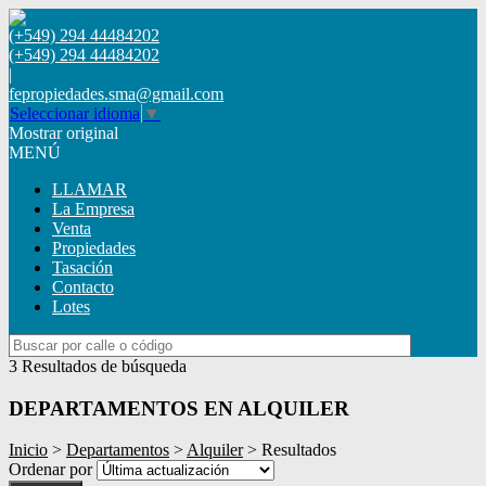
(+549) 294 44484202
(+549) 294 44484202
|
fepropiedades.sma@gmail.com
Seleccionar idioma
▼
Mostrar original
MENÚ
LLAMAR
La Empresa
Venta
Propiedades
Tasación
Contacto
Lotes
3 Resultados de búsqueda
DEPARTAMENTOS EN ALQUILER
Inicio
>
Departamentos
>
Alquiler
> Resultados
Ordenar por