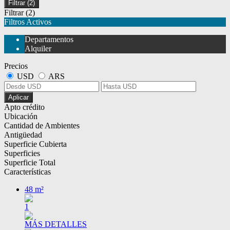
Filtrar
(2)
Filtrar
(2)
Filtros Activos
Departamentos
Alquiler
Precios
USD
ARS
Aplicar
Apto crédito
Ubicación
Cantidad de Ambientes
Antigüedad
Superficie Cubierta
Superficies
Superficie Total
Características
48 m²
1
MÁS DETALLES